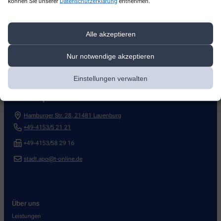
können Sie unserer
Datenschutzerklärung
entnehmen.
Alle akzeptieren
Nur notwendige akzeptieren
Kontakt
Einstellungen verwalten
Stadt-Apotheke
Hamburger Str. 28
,
21481
Lauenburg
+49-4153/5 21 21
+49-4153/58 29 16
stadt.apo@t-online.de
Über uns
Leistungen