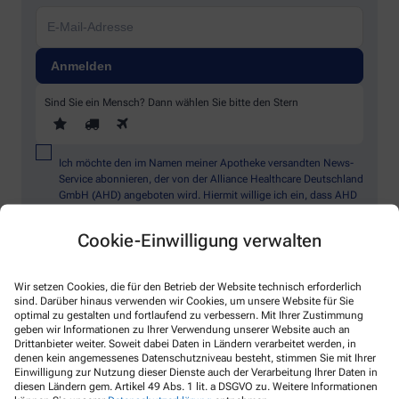
Sind Sie ein Mensch? Dann wählen Sie bitte
den Stern
Ich möchte den im Namen meiner Apotheke versandten News-
Service abonnieren, der von der Alliance Healthcare Deutschland
GmbH (AHD) angeboten wird. Hiermit willige ich ein, dass AHD
meine E-Mail-Adresse zum Versand des News-Service
verarbeitet. AHD setzt für den Versand und die Analyse des
Cookie-Einwilligung verwalten
Newsletters den Dienstleister Emarsys ein. Die Einwilligung
kann jederzeit für die Zukunft widerrufen werden (z.B. über den
Abmelde-Link in jedem Newsletter). Die sonstigen
Wir setzen Cookies, die für den Betrieb der Website technisch erforderlich
Kontaktmöglichkeiten dafür und weitere Angaben zur
sind. Darüber hinaus verwenden wir Cookies, um unsere Website für Sie
Datenverarbeitung finden sich in der
Datenschutzerklärung
optimal zu gestalten und fortlaufend zu verbessern. Mit Ihrer Zustimmung
geben wir Informationen zu Ihrer Verwendung unserer Website auch an
Drittanbieter weiter. Soweit dabei Daten in Ländern verarbeitet werden, in
* Coupon-Bedingungen: Einmalig einlösbar bis zum
denen kein angemessenes Datenschutzniveau besteht, stimmen Sie mit Ihrer
31.12.2026. Mindestbestellwert: 50,00 €. Gültig auf das
Einwilligung zur Nutzung dieser Dienste auch der Verarbeitung Ihrer Daten in
gesamte Sortiment, ausgeschlossen rezeptpflichtige Produkte.
diesen Ländern gem. Artikel 49 Abs. 1 lit. a DSGVO zu. Weitere Informationen