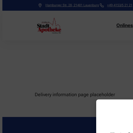
Hamburger Str. 28
,
21481
Lauenburg
+49-4153/5 21 21
Online
Delivery information page placeholder