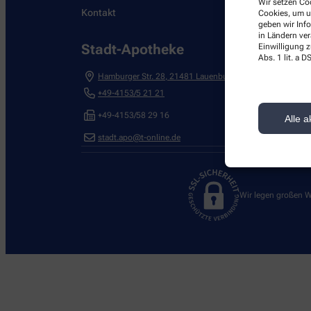
Wir setzen Coo
Kontakt
Cookies, um u
geben wir Inf
in Ländern ve
Stadt-Apotheke
Einwilligung z
Abs. 1 lit. a
Hamburger Str. 28
,
21481
Lauenburg
+49-4153/5 21 21
+49-4153/58 29 16
Alle a
stadt.apo@t-online.de
Wir legen großen W