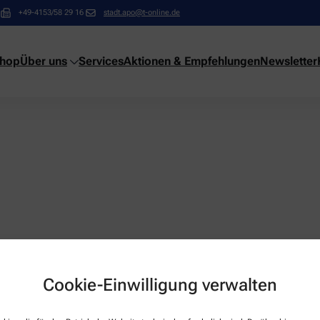
+49-4153/58 29 16
stadt.apo@t-online.de
shop
Über uns
Services
Aktionen & Empfehlungen
Newsletter
Cookie-Einwilligung verwalten