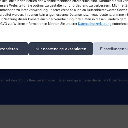
kies, die für den Betrieb der Website technisch erforderlich sind. Darüber hinaus v
nsere Website für Sie optimal zu gestalten und fortlaufend zu verbessern. Mit Ihrer
Über uns
Services
ormationen zu Ihrer Verwendung unserer Website auch an Drittanbieter weiter. Soweit
Leistungen
rarbeitet werden, in denen kein angemessenes Datenschutzniveau besteht, stimmen Si
ur Nutzung dieser Dienste auch der Verarbeitung Ihrer Daten in diesen Ländern gem. 
Lieferoptionen
 DSGVO zu. Weitere Informationen können Sie unserer
Datenschutzerklärung
entnehme
Kontakt
kzeptieren
Nur notwendige akzeptieren
Einstellungen v
ert auf den Schutz Ihrer persönlichen Daten und garantieren die sichere Übertragun