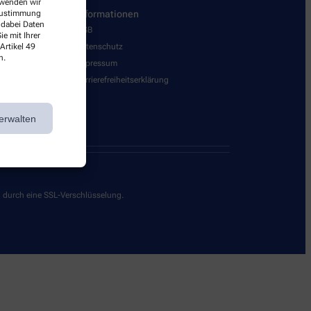
erwenden wir
 Zustimmung
Informationen
 dabei Daten
AGB
e mit Ihrer
Artikel 49
Datenschutz
n.
Impressum
Barrierefreiheitserklärung
erwalten
g durch eine SSL-Verschlüsselung.